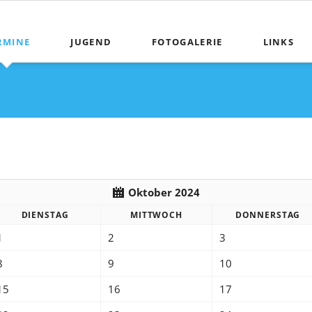
RMINE
JUGEND
FOTOGALERIE
LINKS
Oktober 2024
DIENSTAG
MITTWOCH
DONNERSTAG
1
2
3
8
9
10
15
16
17