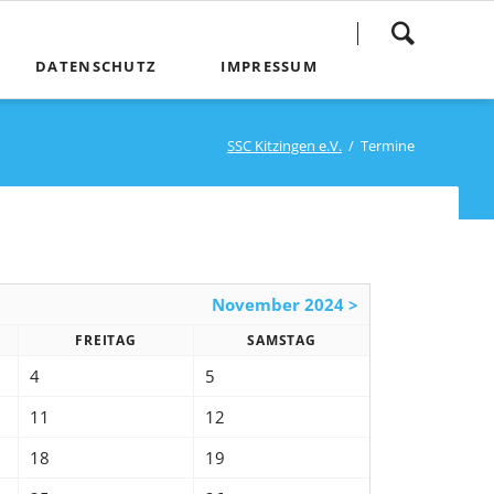
Navigation
DATENSCHUTZ
IMPRESSUM
überspringen
SSC Kitzingen e.V.
Termine
November 2024 >
FREITAG
SAMSTAG
4
5
11
12
18
19