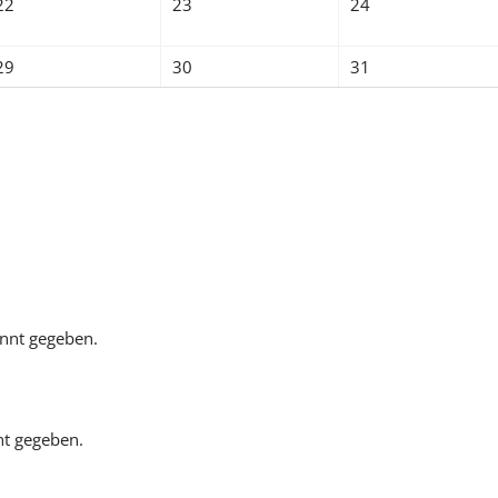
22
23
24
29
30
31
annt gegeben.
nt gegeben.