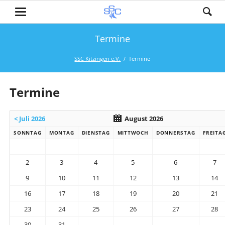
Termine
SSC Kitzingen e.V.
Termine
Termine
< Juli 2026
August 2026
SONNTAG
MONTAG
DIENSTAG
MITTWOCH
DONNERSTAG
FREITA
2
3
4
5
6
7
9
10
11
12
13
14
16
17
18
19
20
21
23
24
25
26
27
28
30
31